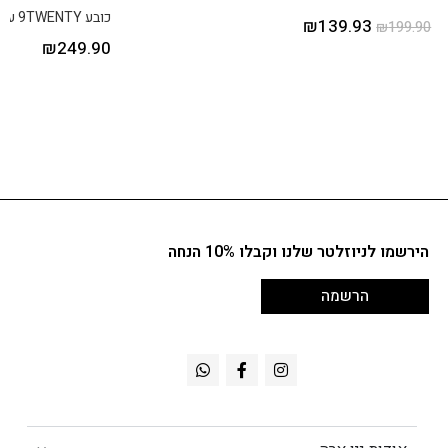
כובע 9TWENTY עם לוגו NEW YORK YANKEES
₪
139.93
₪
199.90
₪
249.90
הירשמו לניוזלטר שלנו וקבלו 10% הנחה
הרשמה