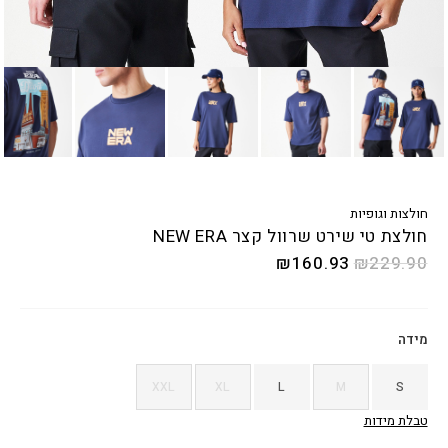
חולצות וגופיות
חולצת טי שירט שרוול קצר NEW ERA
₪
160.93
₪
229.90
מידה
XXL
XL
L
M
S
טבלת מידות