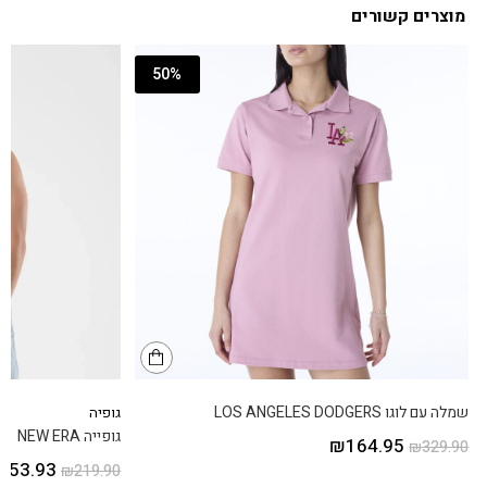
מוצרים קשורים
50%
שמלה עם לוגו LOS ANGELES DODGERS
גופיה
גופייה NEW ERA
₪
164.95
₪
329.90
153.93
₪
219.90