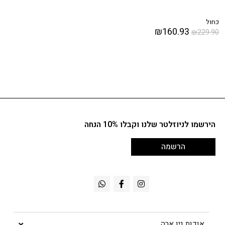
כחול
₪
160.93
₪
229.90
הירשמו לניוזלטר שלנו וקבלו 10% הנחה
הרשמה
אודות ניו ארה