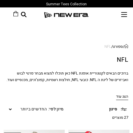
Summer Tees Collection
/
ספורט
/
NFL
NFL
ברוכים הבאים לקטגוריית אופנת NFL כאן תוכלו למצוא מבחר פרטי לבוש
ואביזרים של ליגת ה NFL. כובעי NFL, חולצות רשמיות, קפוצ'ונים, מכנסיים ועוד.
המשיכו לגלול והזמינו ממבחר פרטי ה NFL שלנו.
הצג עוד
סינון
החדשים ביותר
27 מוצרים