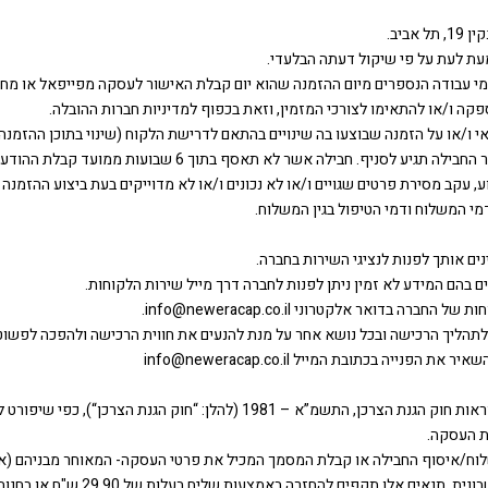
ימי עבודה הנספרים מיום ההזמנה שהוא יום קבלת האישור לעסקה מפייפאל או מחבר
פקה ו/או להתאימו לצורכי המזמין, וזאת בכפוף למדיניות חברות ההובלה.
רוע, עקב מסירת פרטים שגויים ו/או לא נכונים ו/או לא מדוייקים בעת ביצוע ההז
מי המשלוח ודמי הטיפול בגין המשלוח.
7.1 מבצע פעולת הרכישה בלבד רשאי לבטל את העסקה בהתאם להוראות חוק הגנת הצר
 שליח בעלות של 29.90 ש"ח או בחנות. לא ניתן להחזיר או להחליף פרטי הלבשה תחתונה ובגדי ים .