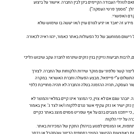
נוהלי העבודה הקיימים בינן לבין החברה. אישור על ביצוע
למי מטעמו, אם מידע זה יאבד או יגיע לגורם עוין ו/או יעשה בו שימוש שלא
נהל רישום ממוחשב של כל הפעולות באתר כאמור, יהוו ראיה לכאורה
ם, לרבות תביעות נזיקין בגין נזקים שיגרמו לחברה עקב שיבוש הליכי
יצור קשר טלפוני עם מוקד שירות הלקוחות של החברה. לצורך
התשלום ע”י פייפאל, מבצע הפעולה וחברת האשראי. במקרה
ור העסקה, תהיה ההזמנה בטלה והחברה לא תהיה מחוייבת כלפי
ובהר שגם אם לא צוין, כי המוצר אינו קיים במלאי והמוצר לא
נזק ישיר או נזק עקיף אשר נגרם ללקוח ו/או לצד ג’. אין באמור
כי ייתכנו מצבים בהם על אף שפריט מסוים מוצג באתר כקיים
ה על ידי הלקוח.
זאת באמצעות הקישור המצוי בתחתית הדיוור שהתקבל או בכתב