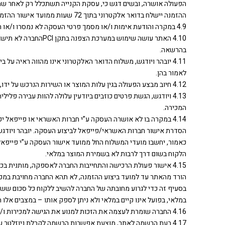
הפעולה אושרה, ובשים דגש כי, עסקת הקנייה תשתכלל רק לאחר שהחב
ההזמנה יישלח בדואר אלקטרוני בתוך 72 שעות ממועד אישור ההזמנה המכיל את פרטי העסקה כנדרש על פי חוק (בכפוף לזמינות המוצרים במלאי)(להלן: "מסמך פרטי העסקה").
4.9 במקרה והודעת אימות ו/או מסמך פרטי העסקה לא נמסרו ו/או התקבלו אצל הלקוחה כאמור לעיל, מכל סיבה שהיא, יודיע הלקוח לחברה על כך בהקדם האפשרי.
4.10 האתר עושה שימו
בהרשאה.
4.11 יובהר ויודגש, משלוח הדואר האלקטרוני אינו מהווה ראיה ע
לאמור בהן.
4.12 חיוב מבצע הפעולה בגין עלות המוצר או השירות הנרכש על ידו, יתבצע באמצעות כרטיס האשראי או פייפאל, לאחר ביצוע הפעולה.
4.13 ויודגש, הגשת פרטים כוזבים ביודעין עלולה להוות עבירה פל
המכירה.
4.14 במקרה בו לא אושרה העסקה ע”י חברות האשראי או פייפא
הסדרת אישור חברות האשראי/פייפאל לביצוע העסקה. יובהר ויודג
כאמור, יחשבו מועדי המשלוח החל ממועד אישור העסקה ע”י פייפאל
הלקוח בשום דרך לרבות לא בשמירת המוצר במלאי.
4.15 אישור פעולת הרכישה והתחייבות החברה לאספקה, מותנית ב
הורד מהאתר עד למועד ביצוע ההזמנה, לא תהא החברה מחויבת במכירת ה
בסעיף זה כדי לגרוע מחובתה של החברה להשיב ללקוח כל סכום ששילם
במלאי, בפועל אינו קיים במלאי ולא ניתן לספק אותו – במצבים אל
4.16 החברה שומרת לעצמה את הזכות למנוע את הגישה למכירות ו/או לבטל השתתפות של גולשים שהתנהגותם אינה הולמת או שאינה לפי כללי ההשתתפות, או המנסים לפגוע בניהולן התקין של המכירות באתר.
4.17 בעת הרשמה לאתר, מוצעת אפשרות הרשמה לקבלת ניוזלטר 