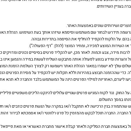
רה בעניין השירותים.
 ההרשמה תידרש לבחור שם משתמש וסיסמא שיזהו אותך בעת השימוש. הנהלת האתר 
הם. על הלקוח להקפיד להחליף את הסיסמה בתדירות גבוהה.
 לרבות מידה, צבע וכמות. לאחר מכן, יש להקליד פרטים בסיסיים נכונים ומדויקים 
והערות ומידע בנוגע לפעולה אותה מתבקש השליח לעשות במידה והנמען אינו בב
תשלום שלך לא ישמרו במאגר הנהלת האתר וישמשו רק לצורך השלמת הזמנת המוצר
כדי שההזמנה תבוצע במהירות וללא תקלות יש להקפיד על מסירת הפרטים הנכוני
גיעו ליעדם, האחריות למילוי הפרטים הינה על המשתמש בלבד והחברה לא תהא אחר
ש שהתמורה בגין הרכישה לא תתקבל ו/או במקרה של הגשת פרטים כוזבים ו/או חלק
ברה. החברה תוכל לבקש מהמזמין כל פרט רלוונטי ו/או אסמכתא לבירור זהות המ