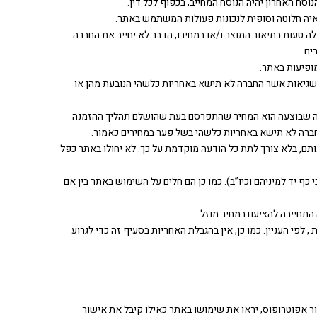
פלה טעות בתיאור המוצר ו/או במחירו, הדבר לא יחייב את החברה
ים.
/או שגיאות אשר החברה לא תישא באחריות כלשהי הנובעת מהן או
מנה שבוצעה הוא המחיר שהתפרסם בעת שהושלם תהליך ההזמנה
חברה לא תישא באחריות כלשהי בשל פער במחירים כאמור.
תם, בלא צורך לתת כל הודעה מוקדמת על כך. לא יחולו באתר כפל
ף יד למיניהם וכיו”ב). כמו כן הם חלים על השימוש באתר בין אם
 , לפי העניין. כמו כן, אין בהגבלת האחריות בסעיף זה כדי לגרוע
) או אינו זכאי לבצע פעולות משפטיות ללא אישור אפוטרופוס, יראו את שימושו באתר כאילו קיבל את אישור