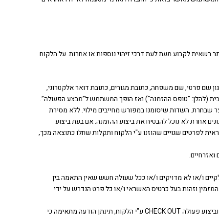
רשאית לקבוע מעת לעת דרכי זיהוי נוספות או אחרות. על הלקוח
כגון שם פרטי, שם משפחה, כתובת מגורים, כתובת דואר אלקטרוני,
ית (להלן: "טופס ההזמנה") ואז הופך המשתמש ל”מבצע הפעולה”.
 שבחרת. השדות שיסומנו במפורש מחייבים מילוי. ללא מסירת
ם אחרת לא נוכל להבטיח את ביצוע ההזמנה. אם בעת ביצוע
אית לפרטים שגויים שהוזנו ע"י הלקוח ותקלות שחלו כתוצאה מכך,
יים ו/או לא מדויקים ו/או ככל שעולה חשש שאין התאמה בין
זמין וזהות בעל כרטיס האשראי ו/או כל פרט הנדרש על ידי
4.8 לאחר ביצוע הפעולה יתבצע אימות פרטי כרטיס האשראי/ פייפאל באמצעות חברת הסליקה ולאחר קבלת אישור מחברת האשראי או מאת פייפאל וביצוע פעולה CHECK OUT ע”י הלקוח, תינתן הודעה מתאימה כי