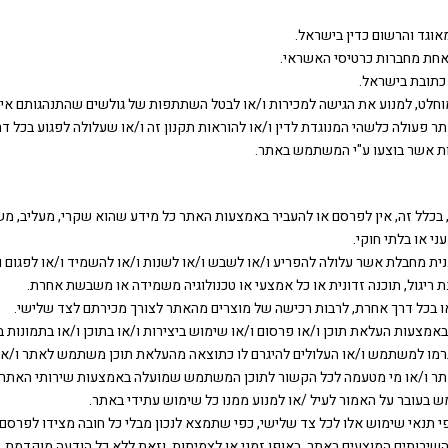
והמוחלט, למנוע את הגישה למכירות ו/או לבטל השתתפות של גולשים שהתנהגותם אי
תר פעולה כלשהי המנוגדת לדין ו/או להוראות תקנון זה ו/או שעלולה לפגוע בכל ד
לות אשר בוצעו ע"י המשתמש באתר.
, בכלל זה, אין לפרסם או להעביר באמצעות האתר כל מידע שהוא שקרי, מעליב, משמ
ני או בלתי חוקי.
גענית מחבלת אשר עלולה להפריע ו/או לשבש ו/או לשנות ו/או להשמיד ו/או לפגום 
נת ריגול, תוכנה זדונית או כל אמצעי או טכנולוגיה משמידה או משבשת אחרת.
באמצעות העלאת תוכן ו/או פרסום ו/או שימוש ביצירות ו/או בתוכן ו/או בתמונות ב
יגרמו למשתמש ו/או העלולים להיגרם לו כתוצאה מהעלאת תוכן משתמש לאתר ו/א
ו/או מי מטעמה לכל הקשור לתוכן המשתמש שמועלה באמצעות שירותי האתר והש
עובר על האמור לעיל /או למנוע ממנו כל שימוש עתידי באתר.
ת השירותים המוצעים באתר, באופן זמני או לצמיתות, וזאת ללא כל הודעה מוקדמ