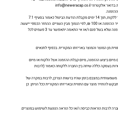
ההזמנה.
7.3 בוטלה ההזמנה בהתאם לסעיפים 7.1-7.2 לעיל, שלא בשל פגם ו/או אי התאמה, תשלח ללקוח הודעת דואר אלקטרוני המאשרת זאת, והחברה תחזיר ללקוח, תוך 14 ימים מקבלת הודעת הביטול כאמור בסעיף 7.1
דלעיל את הסכום ששולם על ידו, באם בחר הלקוח לבצע את הרכישה בפייפאל או בכרטיס אשראי, בעת ביצוע ההזמנה, בניכוי דמי ביטול שיעור 5% ממחיר ההזמנה או 100 ₪, לפי הנמוך מבין השניים. ההחזר הכספי ייעשה
בתאם להוראות החוק, ויוחזר לכרטיס האשראי/ חשבון הפייפאל באמצעותו בוצעה הרכישה בלבד, ובהתאם ללוחות הזמנים של חברת האשראי. ביטול הזמנה שלא בשל פגם ו/או אי התאמה יתאפשר עד 3 פעמים לכל
ווית מן המוצר והמוצר באריזתו המקורית. בכפוף לתנאים
ח לבטל את העסקה בתוך ארבעה חודשים מיום ביצוע ההזמנה, מיום קבלת ההזמנה אצל הלקוח או מיום
ימה, ובלבד שההתקשרות בעסקה כללה שיחה בין החברה ללקוחה כאמור (לרבות
עה משמעותית במצבם בזמן שהיו ברשות הצרכן, לרבות במקרה של
ש להחזיר מוצר עם התווית ובאריזתו המקורית ככל הניתן. כן