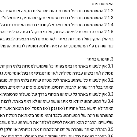
האפוטרופוס.
2.1.2 המשתמש הינו בעל תעודת זהות ישראלית תקפה או תאגיד המאוגד והרשום כדין בישראל.
2.1.3 המשתמש הינו בעל כרטיס אשראי תקף שהונפק בישראל ע"י אחת מחברות כרטיסי האשראי.
2.1.4 המשתמש הוא בעל תא דואר אלקטרוני ברשת האינטרנט ובעל כתובת בישראל.
2.1.5 החברה שומרת לעצמה הזכות, על פי שיקול דעתה הבלעדי 
בניהולן התקין של המכירות באתר ו/או מנסים ו/או מבצעים לבצע בא
כפי שהוזנו ע"י המשתמש, יהווה ראיה חלוטה וסופית לנכונות הפעו
3. שימוש באתר
3.1 אין לעשות באתר או באמצעותו כל שימוש למטרות בלתי חוקיות
פסולה ו/או ביצוע עבירה פלילית ו/או פורנוגרפי או בעל אופי מיני, גזע
3.2 אין לעשות כל שימוש באתר לכל מטרה שהינה בלתי חוקית, פו
האתר בכל דרך שהיא, לרבות וירוסים, תולעים, סוסים טרויאניים, תוכ
3.3 אין לעשות באתר כל שימוש מסחרי בדרך של משלוח פרסומיה או בכל דרך אחרת, לרבות רכישה של מוצרים מהאתר לצורך מכירתם לצד שלישי.
3.4 על המשתמש לוודא כי אינו עושה שימוש לא ראוי באתר, לרבות 
האתר לא תישא בכל אחריות ו/או נזק ו/או הפסד /או הוצאה אשר 
המשתמש הינה של המשתמש בלבד והוא פוטר בזאת את הנהלת האתר 
שלישיים. החברה תהא רשאית לסיים לאלתר את השימוש של משתמש ב
3.5 הנהלת האתר שומרת על זכותה להמחות את זכויותיה או חלקן לפי תנאי שימוש אלו לכל צד שלישי, כפי שתמצא לנכון מבלי כל חובה מצידו לפרסם את דבר ההמחאה באתר.
3.6 החברה רשאית בכל עת, ולפי שיקול דעתו המוחלט, להפסיק א