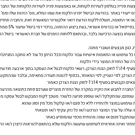
פס ייעודי באתר. בהודעת הביטול יפרט הלקוח את שמו המלא, מס' הזהות שלו ומס' 
ו כל שימוש או התאמות אישיות עבור הלקוח וככל הניתן כל עוד לא נותקה התגית\ת
ה של החזרת המוצר בידי הלקוח.
7.6 ביחס ל- “עולה חדש”, “אדם עם מוגבלות” ו”אזרח ותיק”, כקבוע בסעיף 14ג’1 לחוק הגנת הצרכן, רשאי הלקו
את הפרטים האמורים בסעיף 14ג(ב) לחוק הגנת הצרכן, לפי העניין, לפי המאוחר, בכפוף להצגת תעודה מתא
’1 לחוק הגנת הצרכן כאמור.
ותה של החברה לתבוע את נזקיה במקרה של החזרת מוצרים שערכם פחת כתוצאה מהר
 שנפגם, שהתקלקל ו/או שספג פגיעה כלשהי. משכך לקוח המבקש לבטל עסקה מתבק
ימוש במוצר ולהחזירו ללא כל פגם ו/או קלקול מכל מין וסוג שהוא.