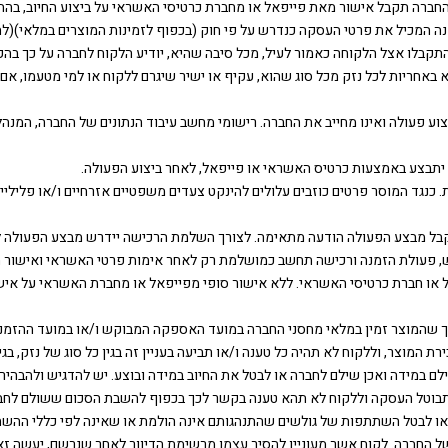
רה תקבל אישור מאת פייפאל או מחברת כרטיסי האשראי על ביצוע החיוב, בהתאם ל
ש במערכת הצפנה בתקן PCIהחברה לא תישא באחריות לכל נזק מכל סוג שהוא, עקיף או ישיר שיגרם ללקוח או 
ל ביצוע פעולה ואינו מחייב את החברה. רישומי מחשב עיבוד הנתונים של החברה, המ
ילית. כנגד המוסר פרטים כוזבים עלולים להינקט צעדים משפטיים אזרחיים ו/או פליליי
ל יקבל מבצע הפעולה הודעה מתאימה. לצורך השלמת הרכישה יידרש מבצע הפעולה ל
ש, פעולת הזמנה ורכישה תחשב כמושלמת רק לאחר אימות פרטי האשראי ואישור 
 או חברת כרטיסי האשראי. ללא אישור סופי מפייפאל או מחברת האשראי על איש
כך שהמוצר זמין במלאי מחסני החברה במועד האספקה המבוקש ו/או במועד ההזמנה. י
מוצר, וללקוח לא תהיה כל טענה ו/או תביעה בעניין זה בגין כל סוג של נזק, בגין 
 במידה ואכן שילם לחברה או לבטל את החיוב במידה ובוצע. יש להדגיש ולהבהיר, 
ו תבוטל העסקה וללקוח לא תהא טענה בקשר לכך בכפוף להשבת הסכום ששולם לחבר
של החברה. לקוח אשר מעוניין להסיר עצמו מרשימת הדיוור לאחר שנרשם, יעשה 