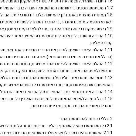
1.6 החברה שומרת לעצמה את הזכות לשנות את התקנון מפעם לפעם על פי שיקול דעתה הבלעדי וזאת ללא צורך במתן התראה ו/או הודעה מוקדמת, הנוסח האחרון יהיה הנוסח המחייב, בכפוף לכל דין.
1.7 המשתמש מסכים כי רשומות המחשב של החברה בדבר הפעולות המתבצעות דרך האתר, לרבות קליטת הפרטים שהוזנו ע"י המשתמש באתר, יהוו ראיה חלוטה וסופית לנכונות פעולות המשתמש באתר.
1.8 תמונות המוצגות באתר הינן להמחשה בלבד יודגש כי ייתכן הבד
ו/או מי מטעמה. מוסכם ומובהר, כי החברה תשתדל לעשות כמיטב יכו
1.9 ביצוע עסקת רכישה באתר הינה בכפוף למלאי הקיים במחסן באתר. החברה אינה מתחייבת להחזיק מלאי של כל הדגמים ו/או הבגדים שתמונותיהם מופיעות באתר.
1.10 החברה עושה ככל יכולתה לוודא שהמידע המוצג באתר יהיה ה
קשורה אליהן.
1.11 הנהלת האתר רשאית לעדכן את מחירי המוצרים באתר ואת
(הכולל את מסירת פרטי כרטיס אשראי). אם עודכנו המחירים טרם ה
1.12 הנהלת האתר רשאית להציע באתר מבצעים, הטבות והנחות. 
מבצעים למעט אם נאמר במפורש אחרת. למען הסר ספק, קוד הקופון 
1.13 תנאי השימוש באתר חלים על השימוש באתר ובשירותים הכלו
באמצעות רשת האינטרנט, ובין אם באמצעות כל רשת או אמצעי תקש
1.14 החברה איננה מתחייבת כי המחירים של הפרטים באתר הם מוזלים ממחירי הפריטים בנקודות מכירה ואין להסתמך על המחירים באתר כאילו החברה התחייבה להציעם במחיר מוזל.
1.15 בכל סתירה ו/או אי התאמה מכל מין וסוג שהוא בין כל תוכן בא
מהגבלת אחריות אחרת בתקנון ומדיניות הפרטיות.
2. כללי כשרות להשתמש באתר
2.1 כל משתמש רשאי להשתתף בהליכי מכירות באתר על מנת לבצע רכישות, בכפוף למילוי התנאים המצטברים המפורטים להלן: