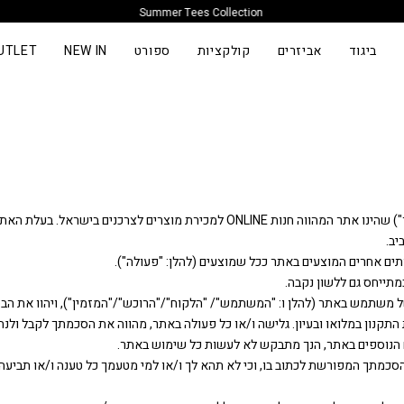
Summer Tees Collection
ביגוד
אביזרים
קולקציות
ספורט
NEW IN
UTLET
1.1 ברוכים הבאים לאתר האינטרנט ) neweracap.co.il/להלן: "האתר") שהינו אתר המהווה חנ
ש של משתמש באתר (להלן ו: "המשתמש"/ "הלקוח"/"הרוכש"/"המזמין"), ויהוו את הבס
 התקנון במלואו ובעיון. גלישה ו/או כל פעולה באתר, מהווה את הסכמתך לקבל ולנה
ם הנוספים באתר, הנך מתבקש לא לעשות כל שימוש באתר.
ת הסכמתך המפורשת לכתוב בו, וכי לא תהא לך ו/או למי מטעמך כל טענה ו/או תבי