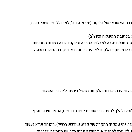
ת האשראי של הלקוח (ימי א’ עד ה’, לא כולל ימי שישי, שבת,
מנה ו/או מכיוון שהלקוח לא היה בכתובת אספקת המשלוח בשעה
כן, התשמ”א – 1981 (להלן: “חוק הגנת הצרכן“), כפי שיפורט לעיל ולהלן, למעט ברכישת פריטים מסוימים, המפורטים בסעיף
ניתן להחזיר פריט שנרכש באתר תוך 14 ימי עסקים מיום קבלת המשלוח/איסוף החבילה או קבלת המסמך המכיל את פרטי העסקה- המאוחר מבניהם (או 7 ימי עסקים במקרה של פריט שנרכש בסייל), בהנחה שלא נעשה