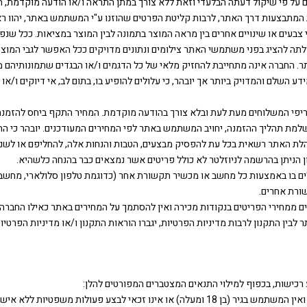
לי צבעים או שינויים אחרים בין מראה המוצר בתמונה לבין המוצר במציאות. ככל שנ
לתה להציג בפני משתמשי האתר צילומים ונתונים מדויקים ככל האפשר לגבי המוצר
מידע השלם והמדויק ביותר אך יובהר, כי עלולים להופיע בו, בתום לב, אי דיוקים ו
 תעריפי המשלוחים מעת לעת ובלא צורך בהודעה מוקדמת. המחיר התקף ביחס להז
שלמת תהליך ההזמנה, יחויב המשתמש באתר לפי המחירים המעודכנים. יובהר כי ה
הנהלת האתר רשאית בכל עת להפסיק מבצעים, הטבות והנחות אלה, להחליפם או לשנו
הניתן בהרשמה לניוזלטר לא כולל פריטים אשר נמצאים כבר בהנחה כלשהיא.
לים בו באמצעות כל מחשב או מכשיר תקשורת אחר (כדוגמת טלפון סלולארי, מחשבי כ
ורת אחרים.
תר לבין התקנון לרבות מדיניות הפרטיות, יגברו הוראות התקנון ו/או מדיניות הפרטיות
2.1.1 המשתמש הינו כשיר לבצע פעולות משפטיות מחייבות .במידה ואין המשתמש בגיר (בן 18 ומעלה