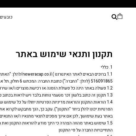
newer ישראל
כובעים
תקנון ותנאי שימוש באתר
1. כללי
516091865 (להלן: "החברה") כתובת החברה: המכתש 6 חולון, תל אביב.
1.2 פעולה באתר הינה כל פעולת הזמנה או רכישת מוצרים ו/או שירותים אחרים המוצעים באתר ככל שמוצעים (להלן: "פעולה").
1.3 תקנון זה כתוב בלשון זכר מטעמי נוחות בלבד ויש לראות בכתוב כמתייחס גם ללשון נקבה.
1.4 הוראות התקנון והוראות מדיניות הפרטיות יחולו על כל שימו
הפרטיות יכונו להלן ביחד "התקנון"). עקב כך, הנך מתבקש לקרוא את
באתר בעת שימושך, לכן אם אינך מסכים לתנאי מתנאיו ו/או התנאי
1.5 שימוש באתר מהווה הצהרה כי הינך מודע להוראות התקנון וא
התחייבויות החברה על פי התקנון