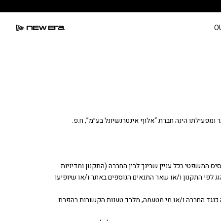
משלוחים חינם ברכישה מעל 249.90 
O
ות ONLINE למכירת מוצרים לצרכנים בישראל. בעלת האתר ומפעילתו הינה חברת “אלוף אינטרנשיונל בע״מ”, ח.פ.
יס המשפטי בכל עניין שבינך לבין החברה (התקנון ומדיניות
וג לפי התקנון ו/או שאר התנאים הנוספים באתר ו/או שיופיעו
עה כנגד החברה ו/או מי מטעמה, מלבד טענות הקשורות בהפרת