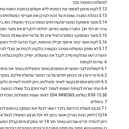
למשלוח כתוצאה מכך.
5.12 לקוח מוזמן לאסוף את הזמנתו ללא תשלום בכתובת החנות שינקין 19, תל אביב.
5.13 הנהלת החברה שומרת על זכות לעדכן את תעריפי המשלוחים מעת לעת על פי שיקול דעתה הבלעדי.
5.14 מועד אספקת המוצרים/שירותים המפורט בדף הפעולה הוא ב
ערבי חג וימי חג). החברה עושה כמיטב יכולתה להקדים את מועד האס
5.15 מועד האספקה כמפורט לעיל אינו חל על פריטים שאזלו מהמלאי ו/או על הזמנה שבוצעו בה שינויים בהתאם לדרישת הלקוח (שינוי בתוכן ההזמנה, בכתובת המשלוח וכיוצ"ב).
5.16 לקוח אשר יבחר איסוף חבילה מהחנות, יקבל הודעה לנייד כאשר החבילה תגיע לסניף. חבילה אשר לא תאסף בתוך 6 שבועות ממועד קבלת ההודעה, תישלח חזרה למרלו״ג החברה והלקוח יזוכה בסכום הפריטים.
5.17 לא סופק המשלוח מסיבה הקשורה בלקוח, לרבות אך מבלי לג
היעודה ו/או שהלקוח סירב לקבל את המשלוח, יחוייב הלקוח בעלות ד
6. שירות לקוחות
6.1 לשאלות לגבי המוצרים המוצגים באתר והפעילות באתר אנו מזמינים אותך לפנות לנציגי השירות בחברה.
6.2 פרטי היצרן או היבואן יופיעו על גבי המוצר שישלח אליכם. במקרים בהם המידע לא זמין ניתן לפנות לחברה דרך מייל שירות הלקוחות.
6.3 לפרטים נוספים בקשר לאתר ופעילותו, ניתן לפנות לשירות הלקוחות של החברה בדואר אלקטרוני info@neweracap.co.il.
6.4 נציגי שרות לקוחות ישמחו לעמוד לשירותכם בכל שאלה הנוגעת לתהליך הרכישה ובכל נושא אחר על מנת להנעים את חווית הרכישה ולהפכה לפשוטה ומהירה. שירות הלקוחות פעיל בימים א’-ה’ בין השעות
9:00-15:30 בטלפון 054-9490365. לאחר שעות הפעילות, תוכלו להשאיר את הפנייה בכתובת המייל info@neweracap.co.il
7. ביטולים
14ג(ד) לחוק הגנת הצרכן ואשר בהם, לא יוכל מבצע הפעולה לבטל את העסקה.
בו שימוש והוא יוחזר עם תווית מחוברת ובצורתו המקורית בצירוף חשבונית. תנאים אלו תקפים להחזרה באמצעות