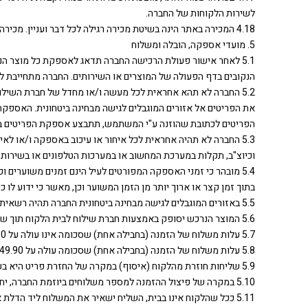
לשירות הלקוחות של החברה.
4.18 המכירה באתר הינה בשיטת מכירה רגילה לכל דבר ועניין. מכירה רגילה היא מכירה של מוצרים במחיר קבוע מראש עד גמר המלאי. המשתמש בוחר מוצר ומבצע את הקניה בהתאם להוראות באתר.
5. מועדי אספקה, הובלה ומשלוח
5.1 לאחר אישור פעולת הרכישה החברה תדאג לאספקת כל מוצר 
הנקובים בדף הפעולה של המוצרים או השירותים. החברה מתחייבת ל
5.2 החברה לא תהא אחראית לכל מעשה ו/או מחדל של חברת השילו
את הפריטים אל אזורים המוגבלים לגישה מבחינה ביטחונית. האספק
הפריטים לכתובת שהוזנה ע"י המשתמש, תתבצע אספקת הפריטים ב
5.3 החברה לא תהיה אחראית לכל איחור או עיכוב באספקה ו/או לא
וכיוצ"ב, תקלות במערכת המחשוב או במערכות הטלפונים או בשירות
5.4 מובהר כי זמני האספקה המפורטים לעיל הינם זמנים משוערים ו
בתוך זמן קצר או ארוך יותר מן הזמן המשוער וכן, מאשר כי ידוע ל
5.5 באזורים המוגבלים לגישה מבחינה ביטחונית החברה תהיה רשאית להעמיד את המוצרים ללקוחות במקום סמוך מקובל, אשר יתואם עמם מראש.
5.6 המוצר הנרכש יסופק באמצעות חברת שילוח לבית הלקוח תוך שמונה ימי עסקים. כל המשלוחים הינם בתשלום על חשבון הלקוח ויתווספו למחיר הפריטים המצויין באתר, אלא אם נקבע אחרת ע”י החברה.
5.7 עלות משלוח של הזמנה (בחבילה אחת) שסכומה אינו עולה על 249.90 ₪ – תעמוד על 24.90 ₪ דמי משלוח לכל חבילה.
5.8 עלות משלוח של הזמנה (בחבילה אחת) שסכומה עולה על 249.90 ₪ יהיה ללא עלות משלוח (לחבילה אחת).
5.9 שליחות חוזרת מהלקוח (איסוף) במקרה של החזרת פריט היא בעלות של 29.90 ₪.
5.10 במקרה של פיצול ההזמנה למספר משלוחים ביוזמת החברה, יחולו תעריפי המשלוחים בהתאם לשווי ההזמנה הכוללת שביצע הלקוח במעמד ההזמנה.
5.11 ככל שהלקוח אינו בבית, השליח ישאיר את המשלוח ליד הדל