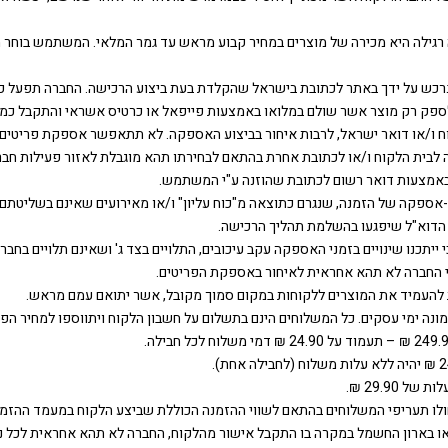
הנרכש על ידך באתר לכתובת בישראל שהקלדת בעת ביצוע הרכישה. החברה תפעל 
ספק רק מוצר אשר שולם במלואו באמצעות פייפאל או כרטיס אשראי והתקבל כמפו
ח ו/או דואר ישראל, לרבות איחור בביצוע האספקה. לא תתאפשר אספקת פריטים ב
ה לבית הלקוח ו/או לכתובת אחרת בהתאם לבחירתו תהא מוגבלת לאזור פעילות ח
אמצעות דואר רשום לכתובת שהוזנה ע"י המשתמש.
י-אספקה של הזמנה, שנגרם כתוצאה מ"כוח עליון" ו/או מאירועים שאינם בשליטתם 
 הדוא"ל שיפגעו בהשלמת תהליך הרכישה.
כי ייתכנו שינויים בזמני האספקה עקב עיכובים, התלויים בצד ג' ושאינם תלויים ב
ו כי החברה לא תהא אחראית לאיחור באספקת הפריטים.
ת או בארון החשמל במקרה בו התקבל אישור מהלקוח, החברה לא תהא אחראית לכל נז