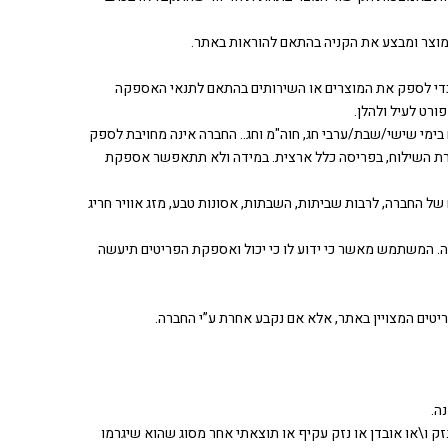
כדי לספק את המוצרים או השירותים בהתאם לתנאי האספקה
רט לעיל ולהלן.
ימי שישי/שבת/ערבי חג, חוה"מ וחג.. החברה אינה מחויבת לספק
ברת השילוח, בפריסה כלל ארצית. במידה ולא תתאפשר אספקת
של החברה, לרבות שביתות, השבתות, אסונות טבע, מזג אוויר חריג
חברה. המשתמש מאשר כי ידוע לו כי יכול ואספקת הפריטים תיעשה
ק ו\או אובדן או נזק עקיף או תוצאתי אחר מסוג שהוא שיגרמו