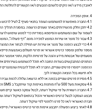
לאובדן מידע ו/או נזקים כלשהם הנובעים ו/או הקשורים להחלטת החב
4. אופן המכירה
4.1 החברה מאפשרת למשתמש העומד בתנאי סעיף 2 לעיל לרכוש מוצרים ושירותים שונים באמצעות האתר.
4.2 יתכן וחלק מהשירותים באתר טעונים הרשמה. במסגרת תהליך
לשמור על שם המשתמש והסיסמא בסודיות כדי למנוע שימוש לרעה ב
4.3 עבור כל מוצר או שירות המוצע למכירה מוצג “דף פעולה”, המוצר או השירות המוצע למכירה, ומחיר המוצר (להלן: "דף הפעולה“).
4.4 כדי לבצע הזמנה של מוצר או שירות יש תחילה לבחור את המוצר
מספר טלפון ומספר כרטיס אשראי או פרטי תשלום באמצעות פייפאל 
מטעמים של אבטחת מידע והגנה על פרטיות הלקוח, נתוני אמצעי ה
הנתונים המתבקשים בשדות החובה לא תוכל להשתמש בשירותים אלה. 
ההזמנה יימסרו פרטים שגויים, החברה לא תוכל להבטיח שהמוצרים י
ולא תישא בכל הוצאה הקשורה לכך.
4.5 מסירת פרטים שגויים בכוונה או ללא הרשאה עלולה להוות עבירה על החוק. נגד לקוח המגיש פרטים שגויים עלולים להינקט הליכים משפטיים פליליים ואזרחיים.
4.6 עסקאות מעל 500 ש”ח מותנות באימות קוד שיתקבל ב SMS והזנתו במסך התשלום.
4.7 החברה רשאית על פי שיקול דעתה, לבטל עסקה כאשר קיים חש
מבצע העסקה לבעל כרטיס האשראי והכול בהתאם לשיקול דעתה של הח
חברת האשראי ו/או כל פרט רלוונטי לפי שיקול דעתה.