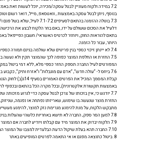
7.2 במידה ולקוח מעוניין לבטל עסקה/מכירה, יוכל לעשות זאת באמצעות פנייה בטלפון לשירות לקוחות, או באמצעות פניה לשירות הלקוחות של החברה בדואר אלקטרוני info@neweracap.co.il
בנוסף, ניתן לבטל עסקה באמצעות , וואטסאפ, מייל, דואר רשום וטו
היותר, עבור כל הזמנה.
7.4 לא יינתן זיכוי כספי בגין פריטים שלא שולמה בגינם תמורה כספית, כגון מבצעים ושוברי מתנה.
7.5 החזרת או החלפת המוצר כפופה לכך שהמוצר תקין ולא נעשה ב
המפורטים לעיל החברה תספק החזר כספי מלא, ללא דמי ביטול במקר
קבלת המסמך המכיל 
באמצעות תקשורת אלקטרונית), ובכל מקרה הכל בהתאם ובכפוף לתנאים הקבועים בסעיף 14ג
7.7 יודגש כי, אין בזכותו של צרכן לבטל עסקה כדי לגרוע מזכ
החזרת מוצר שנעשה בו שימוש, שאריזתו נפתחה או נפגמה, שניזוק,
מתבקש הלקוח, על מנת להימנע מגרימת נזק למוצר, להימנע מעשיית ש
7.8 למען הסר ספק, החברה לא תישא באחריות כלשהי שהעלות בגינה עולה על ערך המוצר הנרכש ו/או כל נזק עקיף ו/או תוצאתי.
7.9 הלקוח יבדוק את המוצר מיד עם קבלתו ויודיע לחברה אם המוצר שהתקבל פגום או שונה מהותית מכפי שהמופיע באתר.
7.10 החברה תהא בעלת שיקול הדעת הבלעדית למצבו של המוצר המוחזר ואינה אחראית לשימוש שיעשה הלקוח שלא בהתאם להוראות היצרן ו/או החברה לרבות הוראות כביסה ו/או כל הוראה הנוגעת לשימוש במוצרים.
8. ביטול כתוצאה מפגם או אי התאמה לפרטים המופיעים באתר