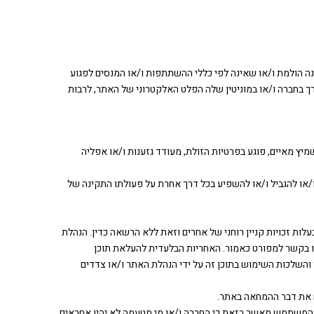
נה הולמת ו/או שאינה לפי כללי ההשתתפות ו/או המנסים לפגוע
רך בחברה ו/או במוניטין שלה הפלט האלקטרוני של האתר, לרבות
יץ מאיים, פוגע בפרטיות הזולת, מעודד גזענות ו/או אפליה
ו/או להגביל ו/או להשפיע בכל דרך אחרת על פעולתו התקינה של
עלות זכויות קניין רוחני של אחרים וזאת ללא הרשאה כדין. הנהלת
ו בקשר למפורט כאמור. האחריות הבלעדית להעלאת תוכן
לכות השימוש בתוכן זה על ידי הנהלת האתר ו/או צדדים
ת. המשתמש מאשר בזאת כי החברה ו/או מי מטעמה לא יהיו אחראים